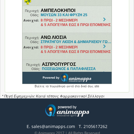
* Πηγή Εφημεριών: Κατά τόπους Φαρμακευτικοί Σύλλογοι
|
E. sales@animapps.com
T. 2105617262
© Animapps 2017 | All Rights Reserved